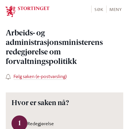
Stortinget.no
SØK
MENY
Arbeids- og
administrasjonsministerens
redegjørelse om
forvaltningspolitikk
Følg saken (e-postvarsling)
Hvor er saken nå?
1
Redegjørelse