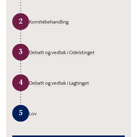
2
Komitébehandling
3
Debatt og vedtak i Odelstinget
4
Debatt og vedtak i Lagtinget
5
Lov