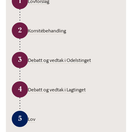
1
Lovforslag
2
Komitébehandling
3
Debatt og vedtak i Odelstinget
4
Debatt og vedtak i Lagtinget
5
Lov