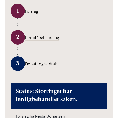
1
Forslag
2
Komitébehandling
3
Debatt og vedtak
Status: Stortinget har
ferdigbehandlet saken.
Forslag fra Reidar Johansen