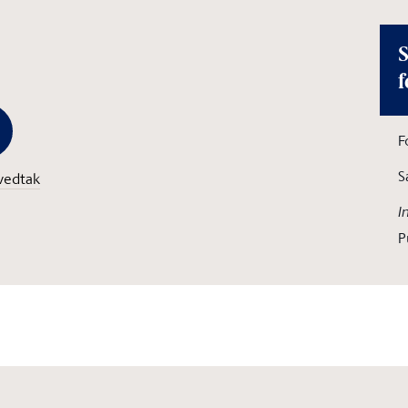
S
f
F
S
vedtak
I
P