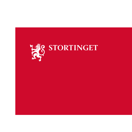
Om
stortinget