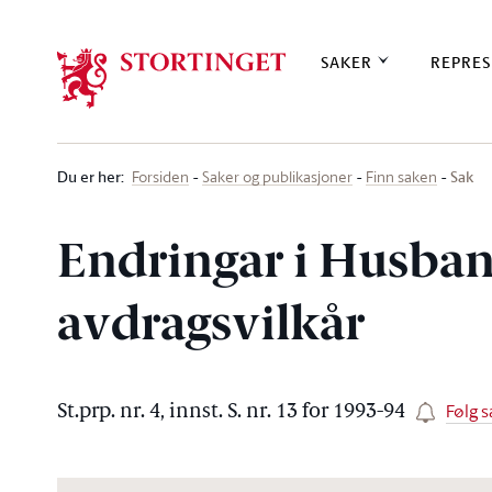
Stortinget.no
SAKER
REPRES
Du er her
:
Sak
Forsiden
Saker og publikasjoner
Finn saken
Endringar i Husban
avdragsvilkår
Følg s
St.prp. nr. 4, innst. S. nr. 13 for 1993-94