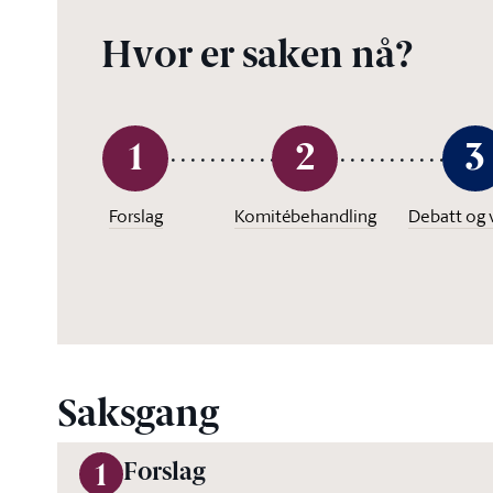
Hvor er saken nå?
1
2
3
Forslag
Komitébehandling
Debatt og 
Saksgang
Forslag
1