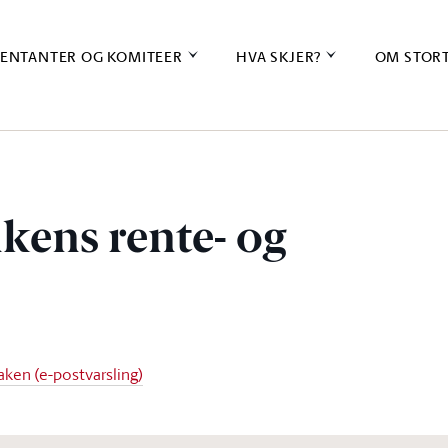
ENTANTER OG KOMITEER
HVA SKJER?
OM STOR
kens rente- og
aken (e-postvarsling)