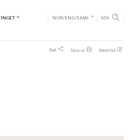
TINGET
NOR/ENG/SÁMI
SØK
Del
Skriv ut
Meld feil