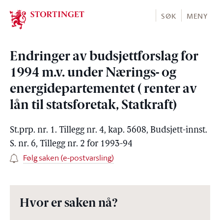
Stortinget.no
SØK
MENY
Endringer av budsjettforslag for
1994 m.v. under Nærings- og
energidepartementet ( renter av
lån til statsforetak, Statkraft)
St.prp. nr. 1. Tillegg nr. 4, kap. 5608, Budsjett-innst.
S. nr. 6, Tillegg nr. 2 for 1993-94
Følg saken (e-postvarsling)
Hvor er saken nå?