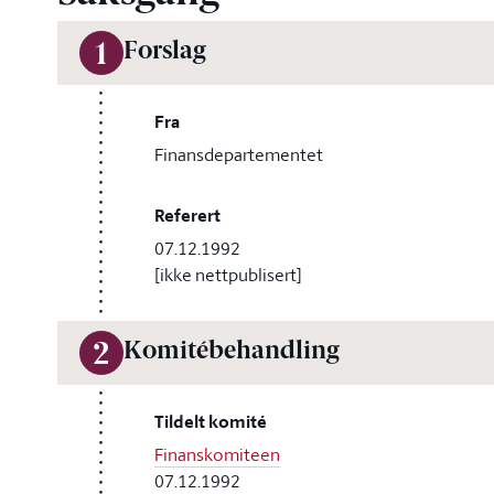
Forslag
1
Fra
Finansdepartementet
Referert
07.12.1992
[ikke nettpublisert]
Komitébehandling
2
Tildelt komité
Finanskomiteen
07.12.1992