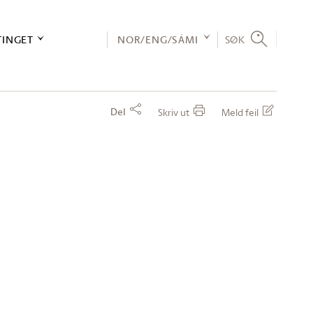
TINGET
NOR/ENG/SÁMI
SØK
Del
Skriv ut
Meld feil