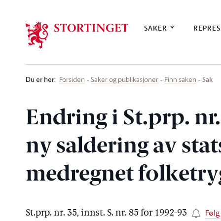
Stortinget.no
SAKER
REPRES
Du er her
:
Sak
Forsiden
Saker og publikasjoner
Finn saken
Endring i St.prp. nr
ny saldering av sta
medregnet folketry
Følg
St.prp. nr. 35, innst. S. nr. 85 for 1992-93