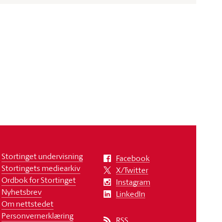
Stortinget undervisning
Facebook
Stortingets mediearkiv
X/Twitter
Ordbok for Stortinget
Instagram
Nyhetsbrev
LinkedIn
Om nettstedet
Personvernerklæring
RSS