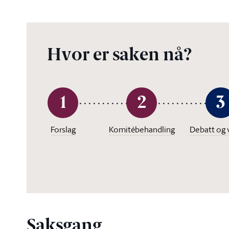
Hvor er saken nå?
1
2
3
Forslag
Komitébehandling
Debatt og 
Saksgang