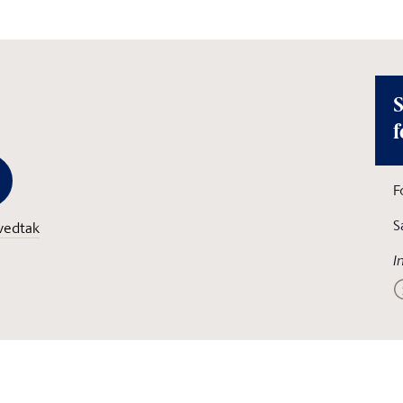
S
f
F
S
vedtak
I