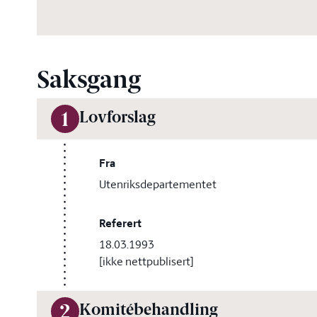
Saksgang
Lovforslag
1
Fra
Utenriksdepartementet
Referert
18.03.1993
[ikke nettpublisert]
Komitébehandling
2