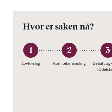
Hvor er saken nå?
1
2
3
Lovforslag
Komitébehandling
Debatt og 
i Odelst