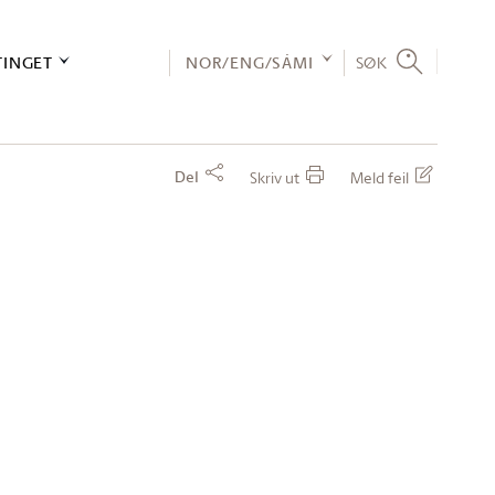
TINGET
NOR/ENG/SÁMI
SØK
Del
Skriv ut
Meld feil