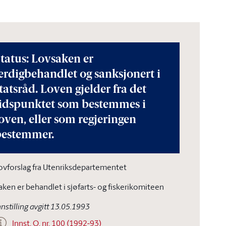
tatus: Lovsaken er
erdigbehandlet og sanksjonert i
tatsråd. Loven gjelder fra det
tidspunktet som bestemmes i
oven, eller som regjeringen
bestemmer.
ovforslag fra Utenriksdepartementet
aken er behandlet i sjøfarts- og fiskerikomiteen
nnstilling avgitt 13.05.1993
Innst. O. nr. 100 (1992-93)