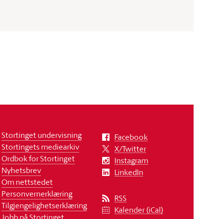
Stortinget undervisning
Facebook
Stortingets mediearkiv
X/Twitter
Ordbok for Stortinget
Instagram
Nyhetsbrev
LinkedIn
Om nettstedet
Personvernerklæring
RSS
Tilgjengelighetserklæring
Kalender (iCal)
Jobb på Stortinget