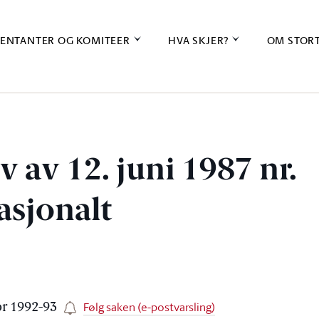
ENTANTER OG KOMITEER
HVA SKJER?
OM STOR
v av 12. juni 1987 nr.
asjonalt
Følg saken (e-postvarsling)
for 1992-93