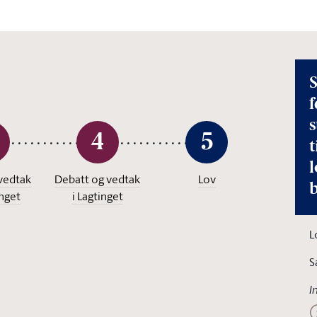
S
f
s
4
5
l
vedtak
Debatt og vedtak
Lov
inget
i Lagtinget
L
S
I