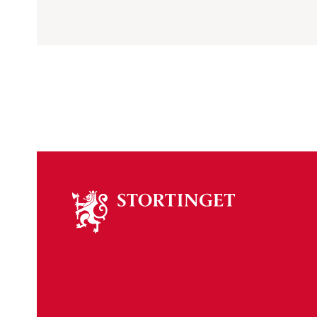
Om
stortinget