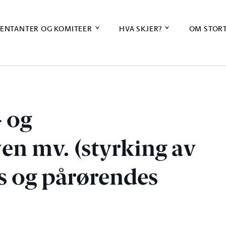
ENTANTER OG KOMITEER
HVA SKJER?
OM STOR
- og
en mv. (styrking av
es og pårørendes