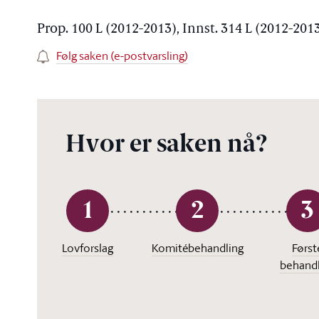
Prop. 100 L (2012-2013), Innst. 314 L (2012-201
Følg saken (e-postvarsling)
Hvor er saken nå?
1
2
3
Lovforslag
Komitébehandling
Først
behandl