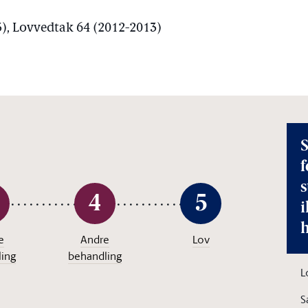
3), Lovvedtak 64 (2012-2013)
S
f
4
5
i
e
Andre
Lov
ing
behandling
L
S