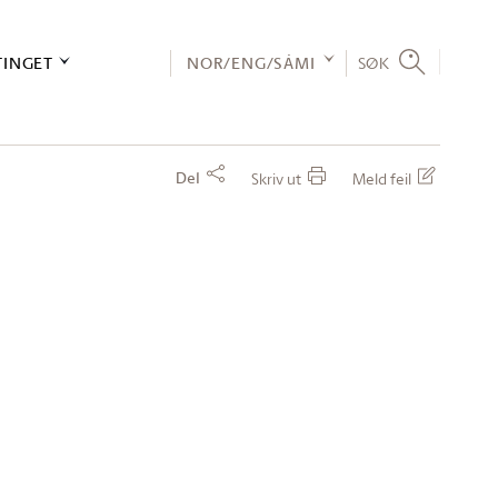
TINGET
NOR/ENG/SÁMI
SØK
Del
Skriv ut
Meld feil