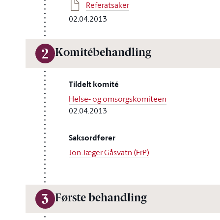
Referatsaker
02.04.2013
Komitébehandling
2
Tildelt komité
Helse- og omsorgskomiteen
02.04.2013
Saksordfører
Jon Jæger Gåsvatn (FrP)
Første behandling
3