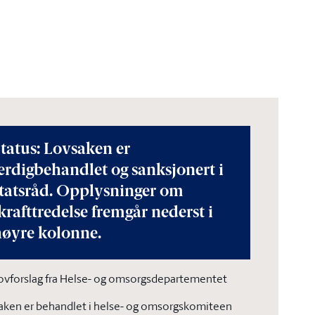
tatus: Lovsaken er
erdigbehandlet og sanksjonert i
statsråd. Opplysninger om
krafttredelse fremgår nederst i
høyre kolonne.
ovforslag fra Helse- og omsorgsdepartementet
aken er behandlet i helse- og omsorgskomiteen