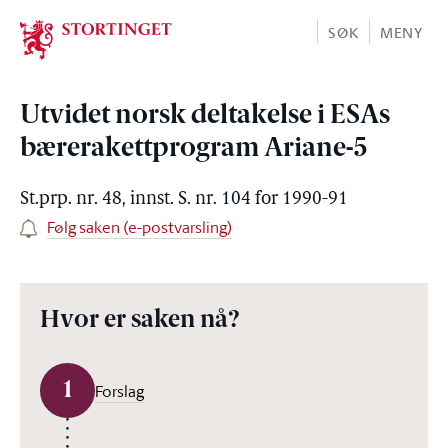
Stortinget.no
SØK
MENY
Utvidet norsk deltakelse i ESAs
bærerakettprogram Ariane-5
St.prp. nr. 48, innst. S. nr. 104 for 1990-91
Følg saken (e-postvarsling)
Hvor er saken nå?
1
Forslag