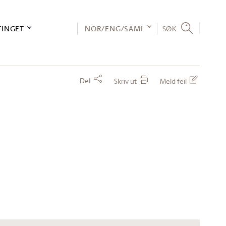
TINGET
NOR/ENG/SÁMI
SØK
Del
Skriv ut
Meld feil