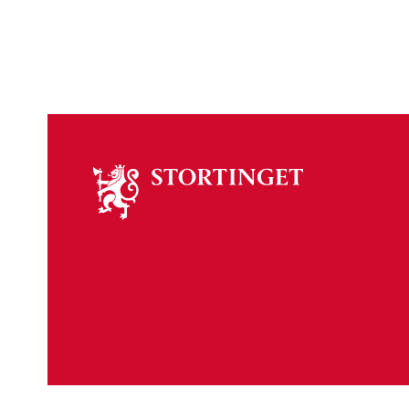
Om
stortinget