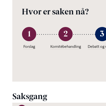
Hvor er saken nå?
1
2
3
Forslag
Komitébehandling
Debatt og 
Saksgang