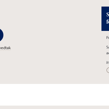
S
f
F
S
vedtak
a
I