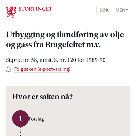
Stortinget.no
SØK
MENY
Utbygging og ilandføring av olje
og gass fra Bragefeltet m.v.
St.prp. nr. 58, innst. S. nr. 120 for 1989-90
Følg saken (e-postvarsling)
Hvor er saken nå?
1
Forslag