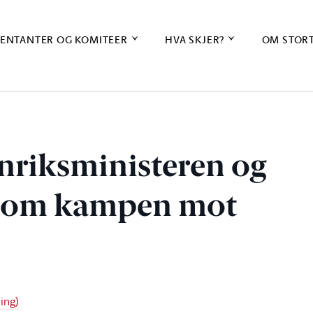
ENTANTER OG KOMITEER
HVA SKJER?
OM STOR
enriksministeren og
n om kampen mot
ing)