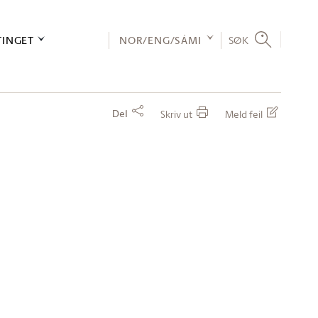
TINGET
NOR/ENG/SÁMI
SØK
Del
Skriv ut
Meld feil