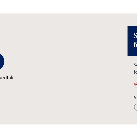
S
f
S
f
vedtak
V
I