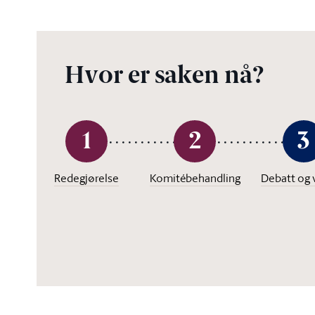
Hvor er saken nå?
1
2
3
Redegjørelse
Komitébehandling
Debatt og 