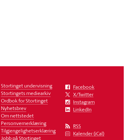
Stortinget undervisning
Facebook
Stortingets mediearkiv
X/Twitter
Ordbok for Stortinget
Instagram
Nyhetsbrev
LinkedIn
Om nettstedet
Personvernerklæring
RSS
Tilgjengelighetserklæring
Kalender (iCal)
Jobb på Stortinget