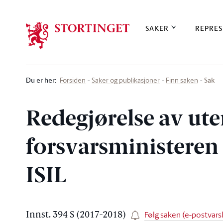
Stortinget.no
SAKER
REPRES
Du er her
:
Sak
Forsiden
Saker og publikasjoner
Finn saken
Redegjørelse av ut
forsvarsministere
ISIL
Følg saken (e-postvarsl
Innst. 394 S (2017-2018)