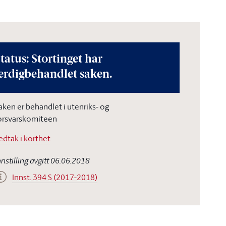
tatus: Stortinget har
erdigbehandlet saken.
aken er behandlet i utenriks- og
orsvarskomiteen
edtak i korthet
nnstilling avgitt 06.06.2018
Innst. 394 S (2017-2018)