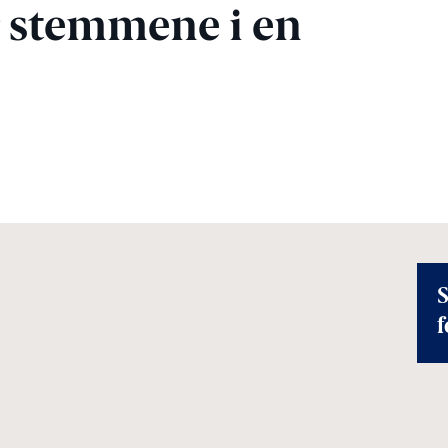
r stemmene i en
S
f