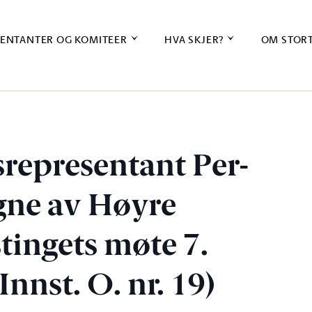
ENTANTER OG KOMITEER
HVA SKJER?
OM STOR
gsrepresentant Per-
egne av Høyre
tingets møte 7.
Innst. O. nr. 19)