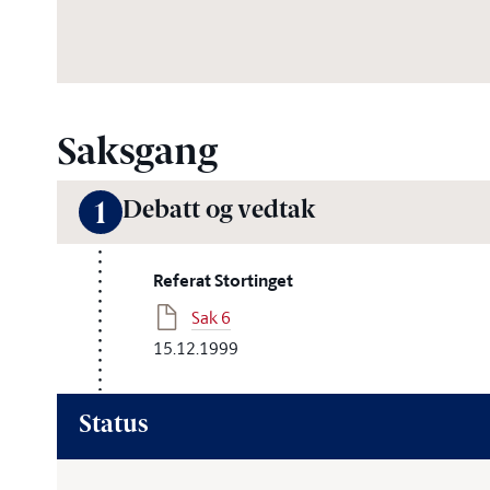
Saksgang
Debatt og vedtak
1
Referat Stortinget
Sak 6
15.12.1999
Status