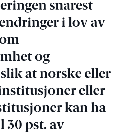
jeringen snarest
ndringer i lov av
0 om
omhet og
slik at norske eller
nstitusjoner eller
titusjoner kan ha
l 30 pst. av