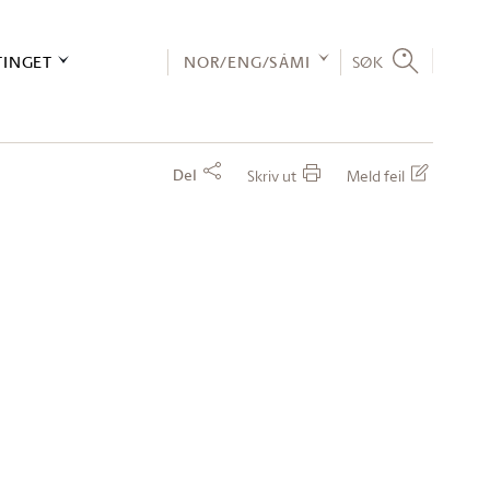
TINGET
NOR/ENG/SÁMI
SØK
Del
Skriv ut
Meld feil