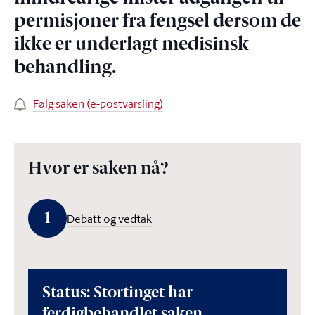
permisjoner fra fengsel dersom de
ikke er underlagt medisinsk
behandling.
Følg saken (e-postvarsling)
Hvor er saken nå?
1
Debatt og vedtak
Status: Stortinget har
ferdigbehandlet saken.