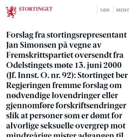
Stortinget.no
SØK
MENY
Forslag fra stortingsrepresentant
Jan Simonsen på vegne av
Fremskrittspartiet oversendt fra
Odelstingets møte 13. juni 2000
(Jf. Innst. O. nr. 92): Stortinget ber
Regjeringen fremme forslag om
nødvendige lovendringer eller
gjennomføre forskriftsendringer
slik at personer som er dømt for
alvorlige seksuelle overgrep mot
mindreårige mister adgangen til