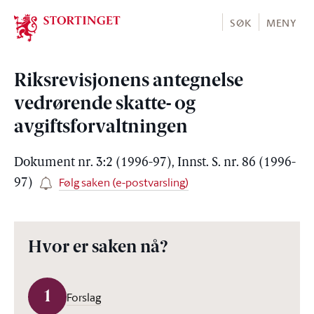
Stortinget.no
SØK
MENY
Riksrevisjonens antegnelse
vedrørende skatte- og
avgiftsforvaltningen
Dokument nr. 3:2 (1996-97), Innst. S. nr. 86 (1996-
Følg saken (e-postvarsling)
97)
Hvor er saken nå?
1
Forslag