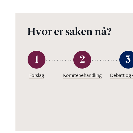
Hvor er saken nå?
1
2
3
Forslag
Komitébehandling
Debatt og 