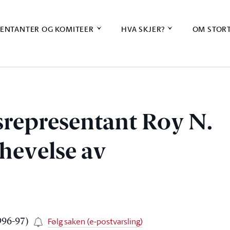
ENTANTER OG KOMITEER
HVA SKJER?
OM STOR
gsrepresentant Roy N.
hevelse av
Følg saken (e-postvarsling)
996-97)