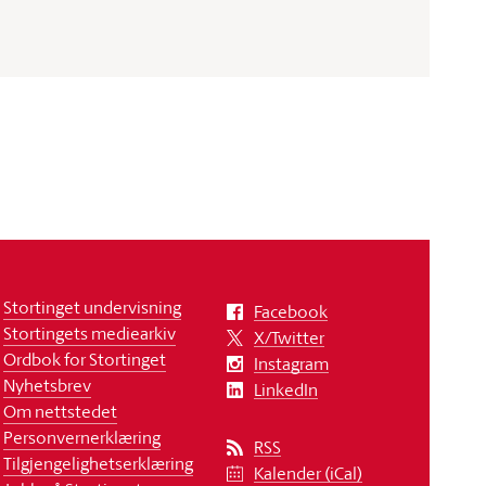
Stortinget undervisning
Facebook
Stortingets mediearkiv
X/Twitter
Ordbok for Stortinget
Instagram
Nyhetsbrev
LinkedIn
Om nettstedet
Personvernerklæring
RSS
Tilgjengelighetserklæring
Kalender (iCal)