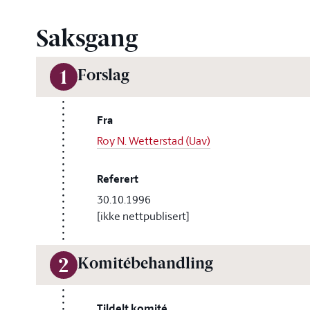
Saksgang
Forslag
1
Fra
Roy N. Wetterstad (Uav)
Referert
30.10.1996
[ikke nettpublisert]
Komitébehandling
2
Tildelt komité