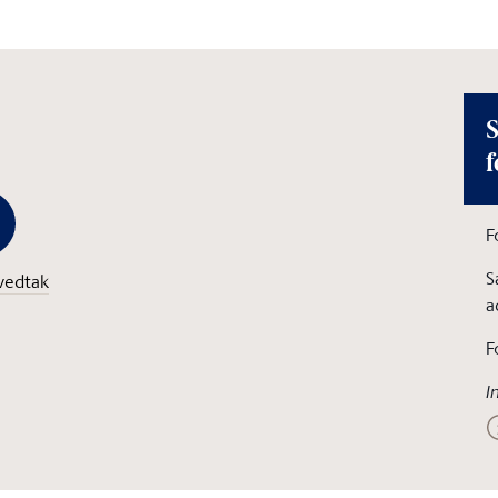
S
f
F
S
vedtak
a
F
I