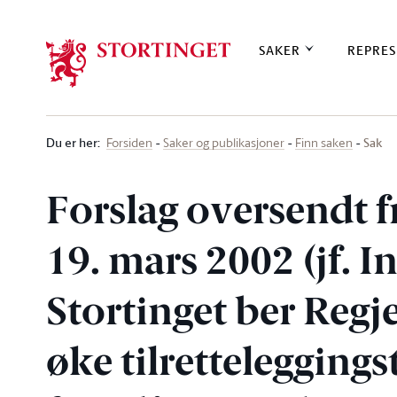
Stortinget.no
SAKER
REPRES
Du er her
:
Sak
Forsiden
Saker og publikasjoner
Finn saken
Forslag oversendt f
19. mars 2002 (jf. In
Stortinget ber Regj
øke tilrettelegging