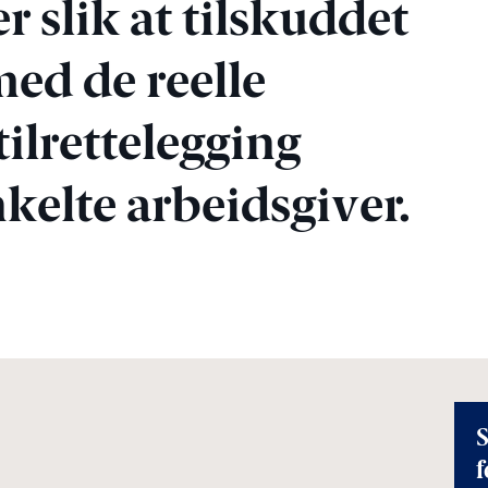
r slik at tilskuddet
med de reelle
ilrettelegging
kelte arbeidsgiver.
S
f