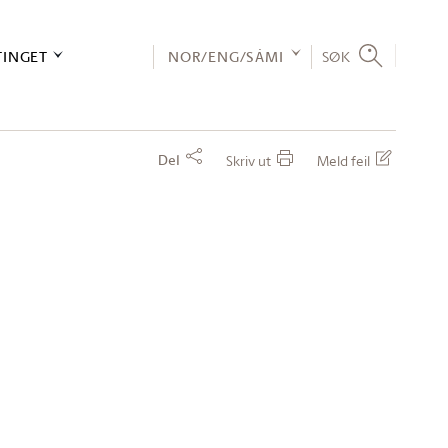
TINGET
NOR/ENG/SÁMI
SØK
Del
Skriv ut
Meld feil