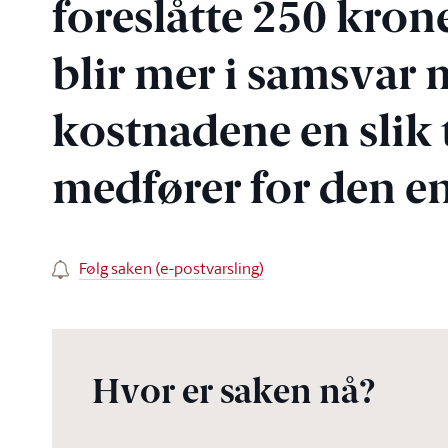
foreslåtte 250 krone
blir mer i samsvar 
kostnadene en slik t
medfører for den en
Følg saken (e-postvarsling)
Hvor er saken nå?