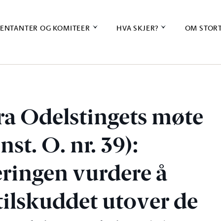
ENTANTER OG KOMITEER
HVA SKJER?
OM STOR
ra Odelstingets møte
nst. O. nr. 39):
eringen vurdere å
stilskuddet utover de