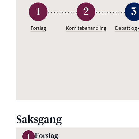
1
2
3
Forslag
Komitébehandling
Debatt og 
Saksgang
Forslag
1