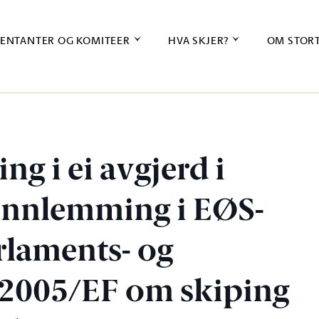
ENTANTER OG KOMITEER
HVA SKJER?
OM STOR
ng i ei avgjerd i
nnlemming i EØS-
rlaments- og
/2005/EF om skiping