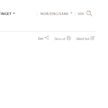
TINGET
NOR/ENG/SÁMI
SØK
Del
Skriv ut
Meld feil