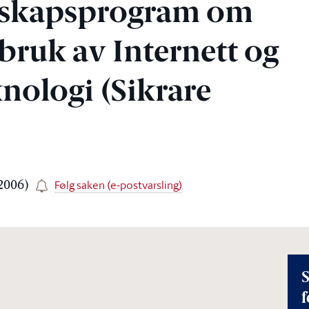
llesskapsprogram om
 bruk av Internett og
nologi (Sikrare
Følg saken (e-postvarsling)
-2006)
S
f