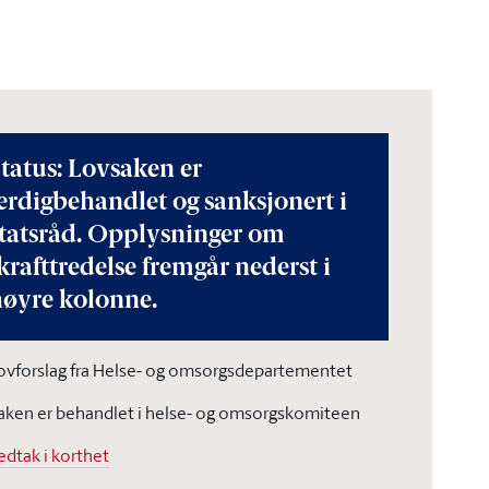
tatus: Lovsaken er
erdigbehandlet og sanksjonert i
statsråd. Opplysninger om
krafttredelse fremgår nederst i
høyre kolonne.
ovforslag fra Helse- og omsorgsdepartementet
aken er behandlet i helse- og omsorgskomiteen
edtak i korthet