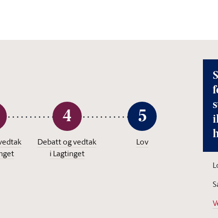
S
f
4
5
i
vedtak
Debatt og vedtak
Lov
inget
i Lagtinget
L
S
V