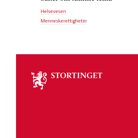
Helsevesen
Menneskerettigheter
Om
stortinget