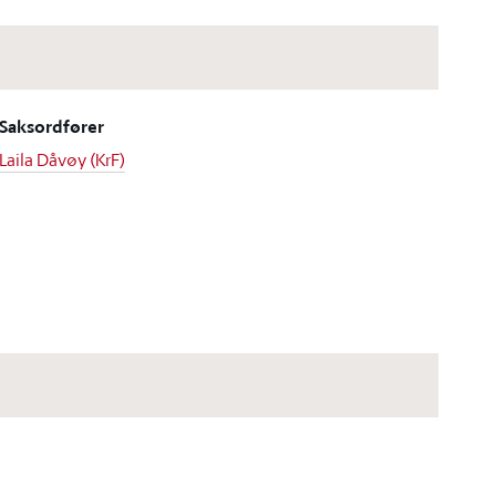
Saksordfører
Laila Dåvøy (KrF)