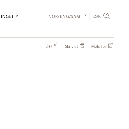
TINGET
NOR/ENG/SÁMI
SØK
Del
Skriv ut
Meld feil