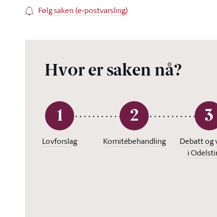
Følg saken (e-postvarsling)
Hvor er saken nå?
1
2
3
Lovforslag
Komitébehandling
Debatt og 
i Odelst