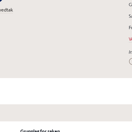
G
vedtak
S
F
V
I
Grunnlag for saken