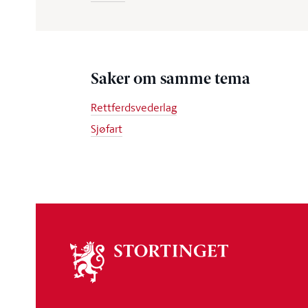
Saker om samme tema
Rettferdsvederlag
Sjøfart
Om
stortinget