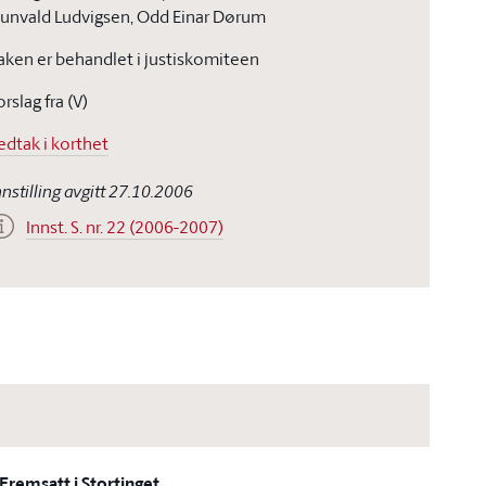
unvald Ludvigsen, Odd Einar Dørum
aken er behandlet i justiskomiteen
orslag fra (V)
edtak i korthet
nnstilling avgitt 27.10.2006
Innst. S. nr. 22 (2006-2007)
Fremsatt i Stortinget