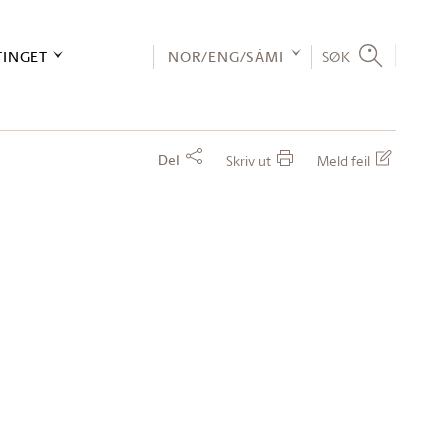
TINGET
NOR/ENG/SÁMI
SØK
Del
Skriv ut
Meld feil