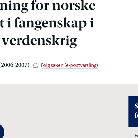
ing for norske
t i fangenskap i
 verdenskrig
Følg saken (e-postvarsling)
 (2006-2007)
S
f
F