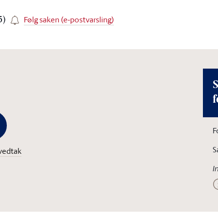
Følg saken (e-postvarsling)
5)
S
f
F
S
vedtak
I