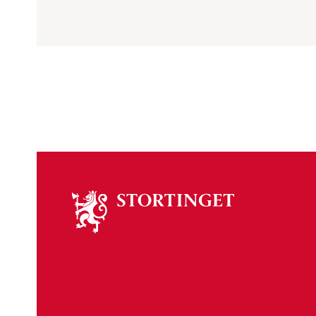
Om
stortinget