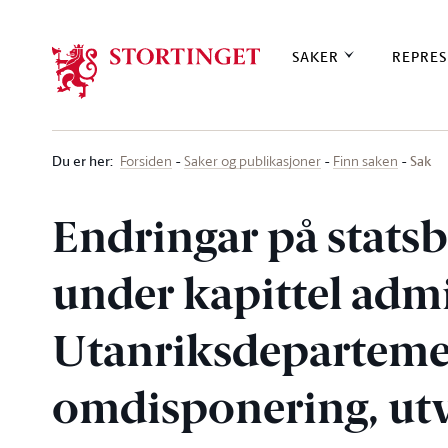
Stortinget.no
SAKER
REPRES
Du er her
:
Sak
Forsiden
Saker og publikasjoner
Finn saken
Endringar på statsb
under kapittel admi
Utanriksdepartemen
omdisponering, utv