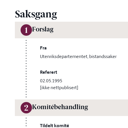
Saksgang
Forslag
1
Fra
Utenriksdepartementet, bistandssaker
Referert
02.05.1995
[ikke nettpublisert]
Komitébehandling
2
Tildelt komité