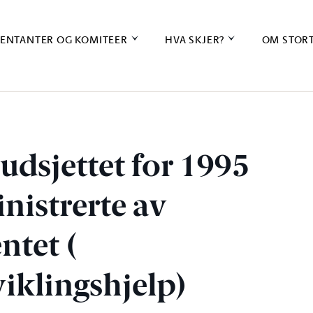
ENTANTER OG KOMITEER
HVA SKJER?
OM STOR
udsjettet for 1995
nistrerte av
tet (
iklingshjelp)