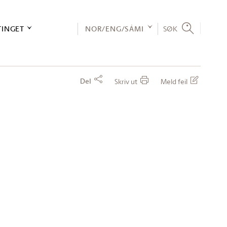
TINGET
NOR/ENG/SÁMI
SØK
Del
Skriv ut
Meld feil