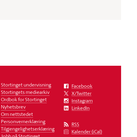
Stortinget undervisning
Facebook
Stortingets mediearkiv
X/Twitter
Ordbok for Stortinget
Instagram
Nyhetsbrev
LinkedIn
Om nettstedet
Personvernerklæring
RSS
Tilgjengelighetserklæring
Kalender (iCal)
Jobb på Stortinget