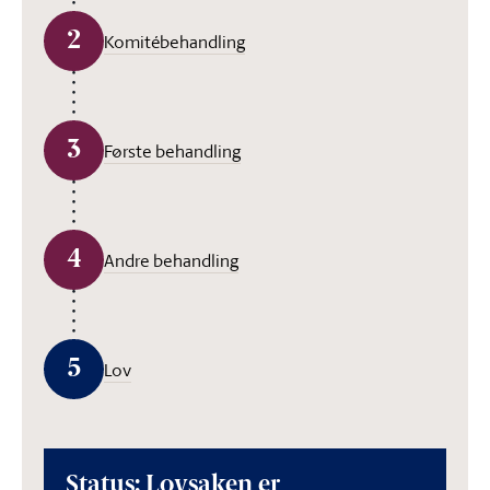
2
Komitébehandling
3
Første behandling
4
Andre behandling
5
Lov
Status: Lovsaken er