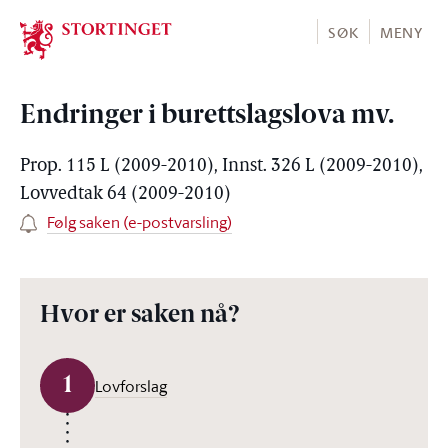
Stortinget.no
SØK
MENY
Endringer i burettslagslova mv.
Prop. 115 L (2009-2010), Innst. 326 L (2009-2010),
Lovvedtak 64 (2009-2010)
Følg saken (e-postvarsling)
Hvor er saken nå?
1
Lovforslag