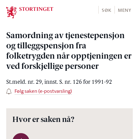
Stortinget.no
SØK
MENY
Samordning av tjenestepensjon
og tilleggspensjon fra
folketrygden når opptjeningen er
ved forskjellige personer
St.meld. nr. 29, innst. S. nr. 126 for 1991-92
Følg saken (e-postvarsling)
Hvor er saken nå?