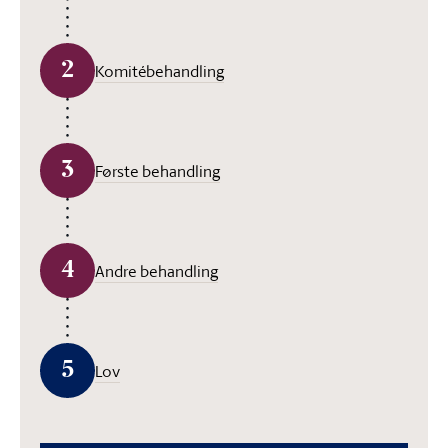
2
Komitébehandling
3
Første behandling
4
Andre behandling
5
Lov