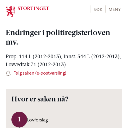
Stortinget.no
SØK
MENY
Endringer i politiregisterloven
mv.
Prop. 114 L (2012-2013), Innst. 344 L (2012-2013),
Lovvedtak 71 (2012-2013)
Følg saken (e-postvarsling)
Hvor er saken nå?
1
Lovforslag