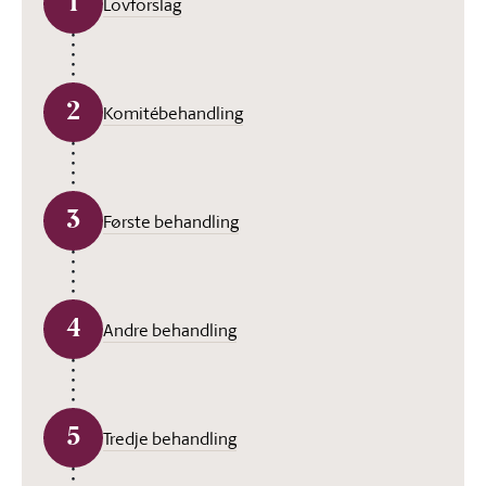
1
Lovforslag
2
Komitébehandling
3
Første behandling
4
Andre behandling
5
Tredje behandling