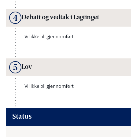
4
Debatt og vedtak i Lagtinget
Vil ikke bli gjennomført
5
Lov
Vil ikke bli gjennomført
Status