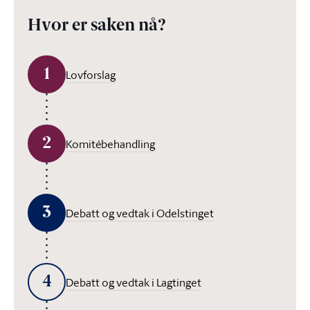
Hvor er saken nå?
1
Lovforslag
2
Komitébehandling
3
Debatt og vedtak i Odelstinget
4
Debatt og vedtak i Lagtinget