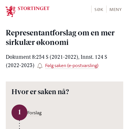
Stortinget.no
SØK
MENY
Representantforslag om en mer
sirkulær økonomi
Dokument 8:254 S (2021-2022), Innst. 124 S
Følg saken (e-postvarsling)
(2022-2023)
Hvor er saken nå?
1
Forslag