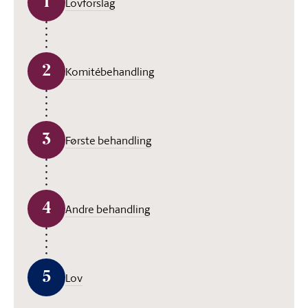
1
Lovforslag
2
Komitébehandling
3
Første behandling
4
Andre behandling
5
Lov