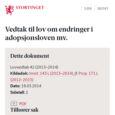
Stortinget.no
SØK
MENY
Vedtak til lov om endringer i
adopsjonsloven mv.
Dette dokument
Lovvedtak 42 (2013–2014)
Kildedok
:
Innst. 143 L (2013–2014)
, jf.
Prop. 171 L
(2012–2013)
Dato
:
18.03.2014
Sidetall
:
2
PDF
Tilhører sak