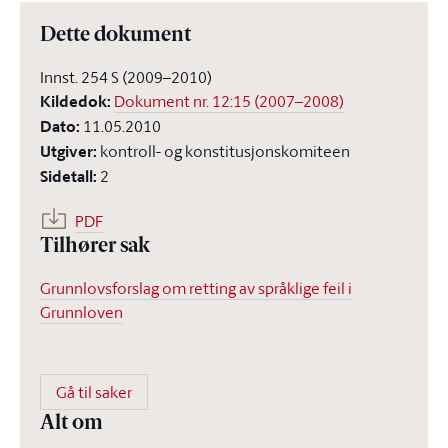
Dette dokument
Innst. 254 S (2009–2010)
Kildedok
:
Dokument nr. 12:15 (2007–2008)
Dato
:
11.05.2010
Utgiver
:
kontroll- og konstitusjonskomiteen
Sidetall
:
2
PDF
Tilhører sak
Grunnlovsforslag om retting av språklige feil i
Grunnloven
Gå til saker
Alt om