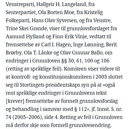
Venstreparti, Hallgeir H. Langeland, fra
Senterpartiet, Ola Borten Moe, fra Kristelig
Folkeparti, Hans Olav Syversen, og fra Venstre,
Trine Skei Grande, viser til grunnlovsforslaget fra
Aanund Hylland og Finn-Erik Vinje, vedtatt til
fremsettelse av Carl I. Hagen, Inge Lønning, Berit
Brørby, Ola T. Lånke og Olav Gunnar Ballo, om
endringer i Grunnloven §§ 30, 61, 100 og 106
(retting av språklige feil). Komiteen viser videre til
at kontroll- og konstitusjonskomiteen i 2005 sluttet
seg til Stortingets presidentskaps syn på at «også
rent språklige endringer i Grunnlovens tekst
[krever] fremsettelse av formelt grunnlovsforslag
og behandling i samsvar med § 112», jf. Innst. S. nr.
74 (2005–2006), side 4. Retting av feil i Grunnloven
må derfor skje som formell grunnlovsendring.