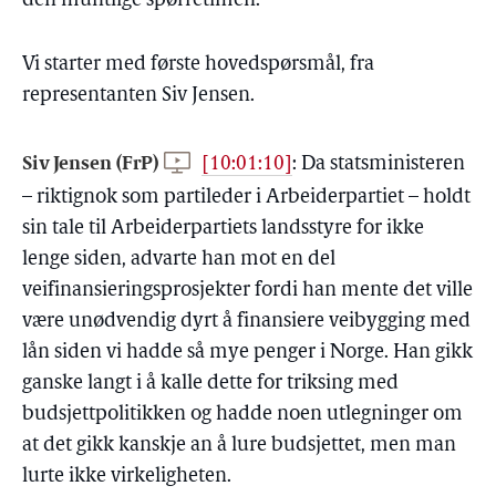
den muntlige spørretimen.
Vi starter med første hovedspørsmål, fra
representanten Siv Jensen.
Siv Jensen (FrP)
[10:01:10]
:
Da statsministeren
– riktignok som partileder i Arbeiderpartiet – holdt
sin tale til Arbeiderpartiets landsstyre for ikke
lenge siden, advarte han mot en del
veifinansieringsprosjekter fordi han mente det ville
være unødvendig dyrt å finansiere veibygging med
lån siden vi hadde så mye penger i Norge. Han gikk
ganske langt i å kalle dette for triksing med
budsjettpolitikken og hadde noen utlegninger om
at det gikk kanskje an å lure budsjettet, men man
lurte ikke virkeligheten.