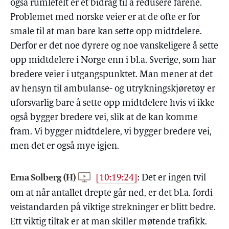
også rumlefelt er et bidrag til å redusere farene.
Problemet med norske veier er at de ofte er for
smale til at man bare kan sette opp midtdelere.
Derfor er det noe dyrere og noe vanskeligere å sette
opp midtdelere i Norge enn i bl.a. Sverige, som har
bredere veier i utgangspunktet. Man mener at det
av hensyn til ambulanse- og utrykningskjøretøy er
uforsvarlig bare å sette opp midtdelere hvis vi ikke
også bygger bredere vei, slik at de kan komme
fram. Vi bygger midtdelere, vi bygger bredere vei,
men det er også mye igjen.
Erna Solberg (H)
[10:19:24]
:
Det er ingen tvil
om at når antallet drepte går ned, er det bl.a. fordi
veistandarden på viktige strekninger er blitt bedre.
Ett viktig tiltak er at man skiller møtende trafikk.