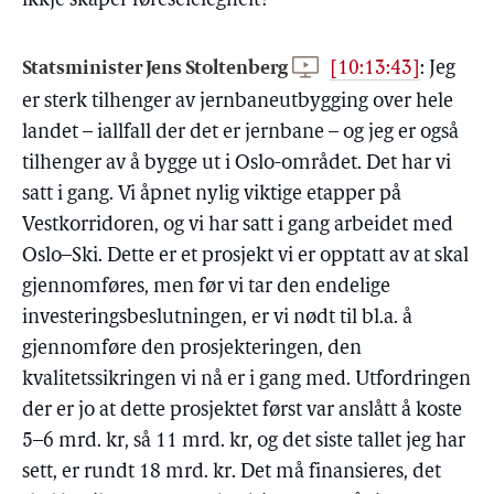
ikkje skaper føreseielegheit?
Statsminister Jens Stoltenberg
[10:13:43]
:
Jeg
er sterk tilhenger av jernbaneutbygging over hele
landet – iallfall der det er jernbane – og jeg er også
tilhenger av å bygge ut i Oslo-området. Det har vi
satt i gang. Vi åpnet nylig viktige etapper på
Vestkorridoren, og vi har satt i gang arbeidet med
Oslo–Ski. Dette er et prosjekt vi er opptatt av at skal
gjennomføres, men før vi tar den endelige
investeringsbeslutningen, er vi nødt til bl.a. å
gjennomføre den prosjekteringen, den
kvalitetssikringen vi nå er i gang med. Utfordringen
der er jo at dette prosjektet først var anslått å koste
5–6 mrd. kr, så 11 mrd. kr, og det siste tallet jeg har
sett, er rundt 18 mrd. kr. Det må finansieres, det