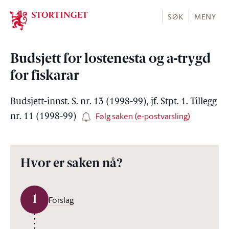
Stortinget.no
SØK
MENY
Budsjett for lostenesta og a-trygd
for fiskarar
Budsjett-innst. S. nr. 13 (1998-99), jf. Stpt. 1. Tillegg
Følg saken (e-postvarsling)
nr. 11 (1998-99)
Hvor er saken nå?
1
Forslag