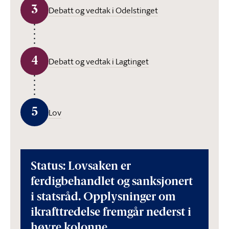
3
Debatt og vedtak i Odelstinget
4
Debatt og vedtak i Lagtinget
5
Lov
Status: Lovsaken er
ferdigbehandlet og sanksjonert
i statsråd. Opplysninger om
ikrafttredelse fremgår nederst i
høyre kolonne.