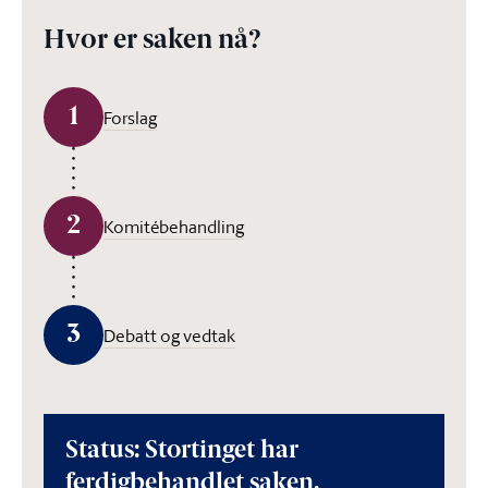
Hvor er saken nå?
1
Forslag
2
Komitébehandling
3
Debatt og vedtak
Status: Stortinget har
ferdigbehandlet saken.