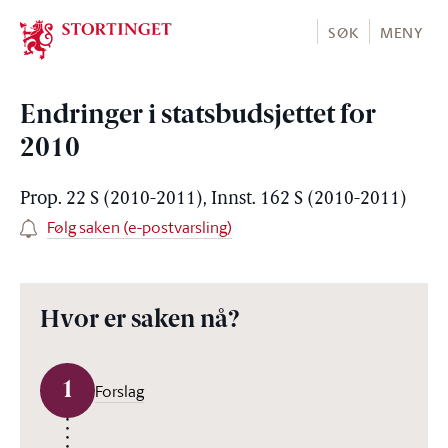
Stortinget.no
SØK
MENY
Endringer i statsbudsjettet for
2010
Prop. 22 S (2010-2011), Innst. 162 S (2010-2011)
Følg saken (e-postvarsling)
Hvor er saken nå?
1
Forslag