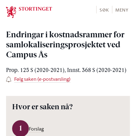
Stortinget.no
SØK
MENY
Endringar i kostnadsrammer for
samlokaliseringsprosjektet ved
Campus Ås
Prop. 125 S (2020-2021), Innst. 368 S (2020-2021)
Følg saken (e-postvarsling)
Hvor er saken nå?
1
Forslag