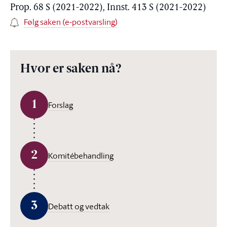
Prop. 68 S (2021-2022), Innst. 413 S (2021-2022)
Følg saken (e-postvarsling)
Hvor er saken nå?
1
Forslag
2
Komitébehandling
3
Debatt og vedtak