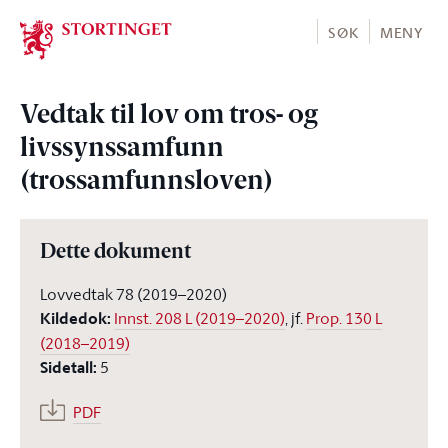
Stortinget.no
SØK
MENY
Vedtak til lov om tros- og
livssynssamfunn
(trossamfunnsloven)
Dette dokument
Lovvedtak 78 (2019–2020)
Kildedok
:
Innst. 208 L (2019–2020)
, jf.
Prop. 130 L
(2018–2019)
Sidetall
:
5
PDF