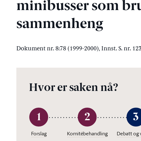
minibusser som bruk
sammenheng
Dokument nr. 8:78 (1999-2000), Innst. S. nr. 12
Hvor er saken nå?
1
2
3
Forslag
Komitébehandling
Debatt og 