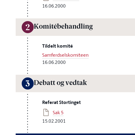
16.06.2000
Komitébehandling
2
Tildelt komité
Samferdselskomiteen
16.06.2000
Debatt og vedtak
3
Referat Stortinget
Sak 5
15.02.2001