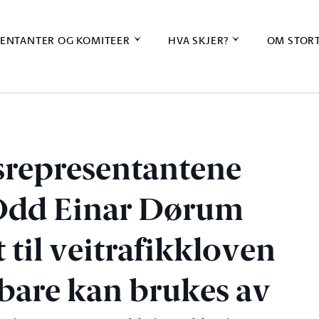
ENTANTER OG KOMITEER
HVA SKJER?
OM STOR
gsrepresentantene
 Odd Einar Dørum
 til veitrafikkloven
t bare kan brukes av