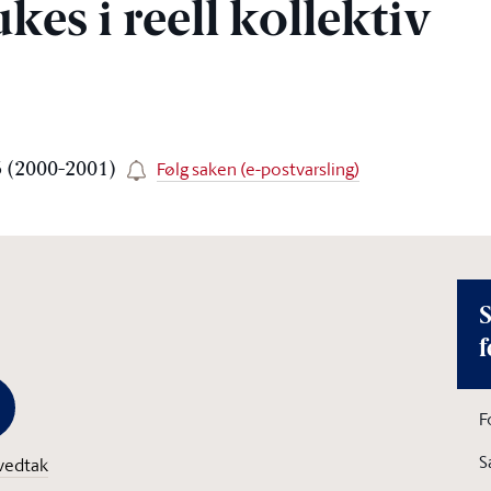
es i reell kollektiv
Følg saken (e-postvarsling)
3 (2000-2001)
S
f
F
S
vedtak