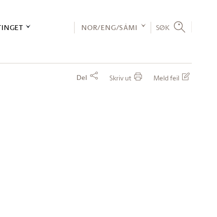
TINGET
NOR/ENG/SÁMI
SØK
Del
Skriv ut
Meld feil