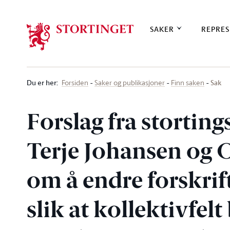
Stortinget.no
SAKER
REPRES
Du er her
:
Sak
Forsiden
Saker og publikasjoner
Finn saken
Forslag fra stortin
Terje Johansen og
om å endre forskrift
slik at kollektivfel