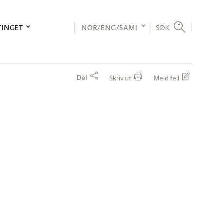
TINGET
NOR/ENG/SÁMI
SØK
Del
Skriv ut
Meld feil