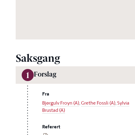
Saksgang
Forslag
1
Fra
Bjørgulv Froyn (A)
,
Grethe Fossli (A)
,
Sylvia
Brustad (A)
Referert