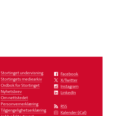
Stortinget undervisning
Facebook
Stortingets mediearkiv
X/Twitter
Ordbok for Stortinget
Instagram
Nyhetsbrev
LinkedIn
Om nettstedet
Personvernerklæring
RSS
Tilgjengelighetserklæring
Kalender (iCal)