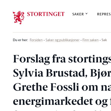
Stortinget.no
SAKER
REPRES
Du er her
:
Sak
Forsiden
Saker og publikasjoner
Finn saken
Forslag fra stortin
Sylvia Brustad, Bjø
Grethe Fossli om na
energimarkedet og f