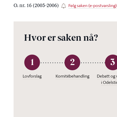
Følg saken (e-postvarsling)
O. nr. 16 (2005-2006)
Hvor er saken nå?
1
2
3
Lovforslag
Komitébehandling
Debatt og 
i Odelst