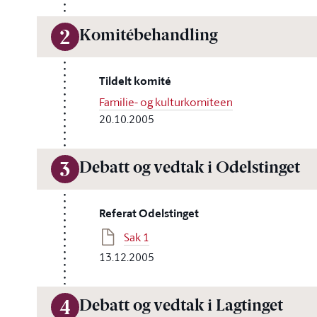
Komitébehandling
2
Tildelt komité
Familie- og kulturkomiteen
20.10.2005
Debatt og vedtak i Odelstinget
3
Referat Odelstinget
Sak 1
13.12.2005
Debatt og vedtak i Lagtinget
4