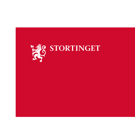
Om
stortinget