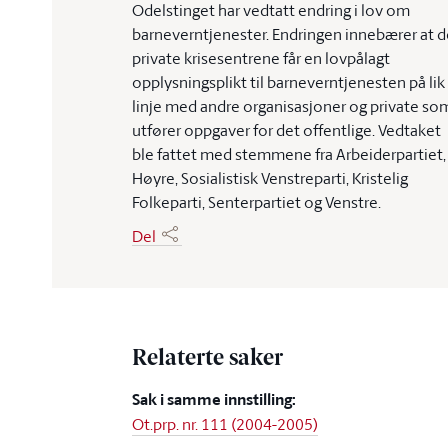
Odelstinget har vedtatt endring i lov om
barneverntjenester. Endringen innebærer at d
private krisesentrene får en lovpålagt
opplysningsplikt til barneverntjenesten på lik
linje med andre organisasjoner og private so
utfører oppgaver for det offentlige. Vedtaket
ble fattet med stemmene fra Arbeiderpartiet,
Høyre, Sosialistisk Venstreparti, Kristelig
Folkeparti, Senterpartiet og Venstre.
Del
Relaterte saker
Sak i samme innstilling:
Ot.prp. nr. 111 (2004-2005)