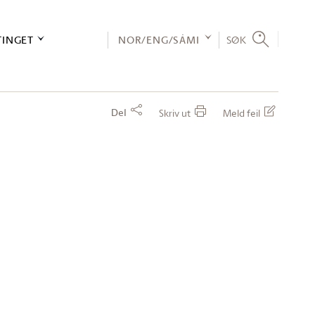
TINGET
NOR/ENG/SÁMI
SØK
Del
Skriv ut
Meld feil