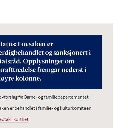
tatus: Lovsaken er
erdigbehandlet og sanksjonert i
statsråd. Opplysninger om
krafttredelse fremgår nederst i
høyre kolonne.
ovforslag fra Barne- og familiedepartementet
aken er behandlet i familie- og kulturkomiteen
edtak i korthet