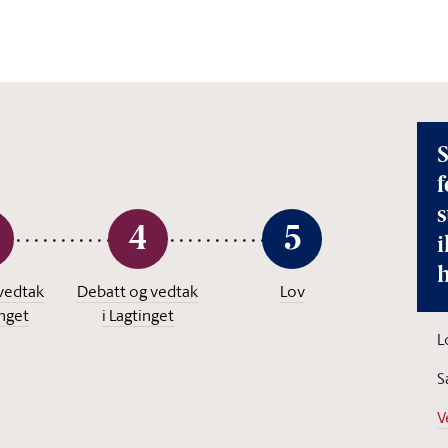
S
f
4
5
i
vedtak
Debatt og vedtak
Lov
inget
i Lagtinget
L
S
V