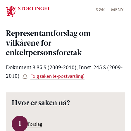
Stortinget.no
SØK
MENY
Representantforslag om
vilkårene for
enkeltpersonsforetak
Dokument 8:85 S (2009-2010), Innst. 245 S (2009-
Følg saken (e-postvarsling)
2010)
Hvor er saken nå?
1
Forslag