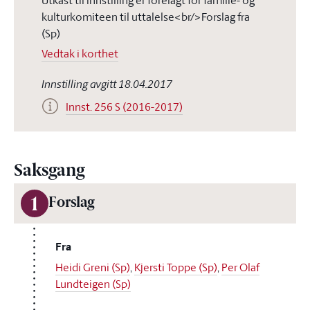
Utkast til innstilling er forelagt for familie- og
kulturkomiteen til uttalelse<br/>Forslag fra
(Sp)
Vedtak i korthet
Innstilling avgitt 18.04.2017
Innst. 256 S (2016-2017)
Saksgang
1
Forslag
Fra
Heidi Greni (Sp)
,
Kjersti Toppe (Sp)
,
Per Olaf
Lundteigen (Sp)