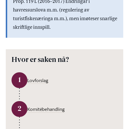
Prop. 119 L (2016–2017) Endringar i
havressurslova m.m. (regulering av
turistfiskenæringa m.m.), men imøteser snarlige
skriftlige innspill.
Hvor er saken nå?
1
Lovforslag
2
Komitébehandling