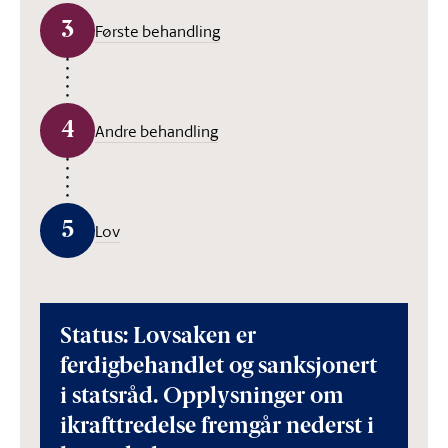
3
Første behandling
4
Andre behandling
5
Lov
Status: Lovsaken er
ferdigbehandlet og sanksjonert
i statsråd. Opplysninger om
ikrafttredelse fremgår nederst i