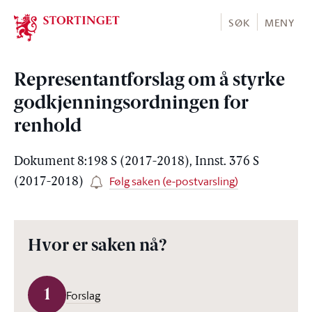
Stortinget.no
SØK
MENY
Representantforslag om å styrke
godkjenningsordningen for
renhold
Dokument 8:198 S (2017-2018), Innst. 376 S
Følg saken (e-postvarsling)
(2017-2018)
Hvor er saken nå?
1
Forslag