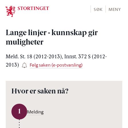
Stortinget.no
SØK
MENY
Lange linjer - kunnskap gir
muligheter
Meld. St. 18 (2012-2013), Innst. 372 S (2012-
Følg saken (e-postvarsling)
2013)
Hvor er saken nå?
1
Melding