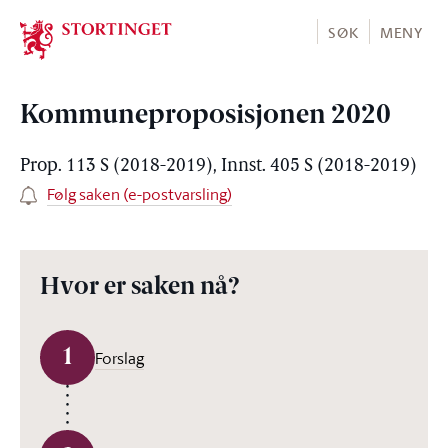
Stortinget.no
SØK
MENY
Kommuneproposisjonen 2020
Prop. 113 S (2018-2019), Innst. 405 S (2018-2019)
Følg saken (e-postvarsling)
Hvor er saken nå?
1
Forslag