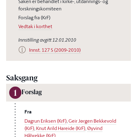
Saken er behandlet i kirke-, utdannings- og
forskningskomiteen
Forslag fra (KrF)
Vedtak i korthet
Innstilling avgitt 12.01.2010
Innst. 127 S (2009-2010)
Saksgang
1
Forslag
Fra
Dagrun Eriksen (KrF)
,
Geir Jørgen Bekkevold
(KrF)
,
Knut Arild Hareide (KrF)
,
Øyvind
Håbrekke (KrF)