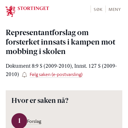
Stortinget.no
SØK
MENY
Representantforslag om
forsterket innsats i kampen mot
mobbing i skolen
Dokument 8:9 S (2009-2010), Innst. 127 S (2009-
Følg saken (e-postvarsling)
2010)
Hvor er saken nå?
1
Forslag