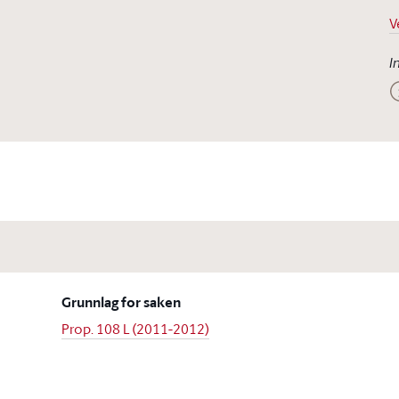
V
I
Grunnlag for saken
Prop. 108 L (2011-2012)