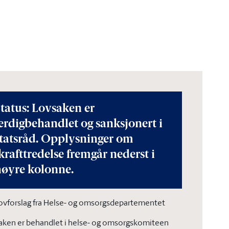
tatus: Lovsaken er
erdigbehandlet og sanksjonert i
statsråd. Opplysninger om
krafttredelse fremgår nederst i
høyre kolonne.
ovforslag fra Helse- og omsorgsdepartementet
aken er behandlet i helse- og omsorgskomiteen