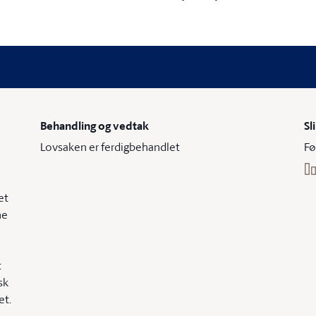
Behandling og vedtak
Sl
Lovsaken er ferdigbehandlet
Fø
et
ne
t
sk
et.