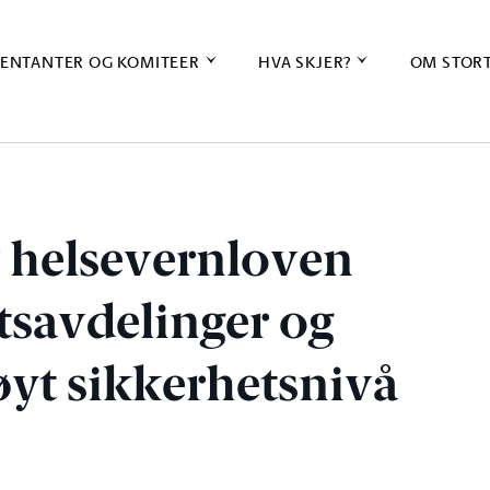
ENTANTER OG KOMITEER
HVA SKJER?
OM STOR
k helsevernloven
tsavdelinger og
øyt sikkerhetsnivå