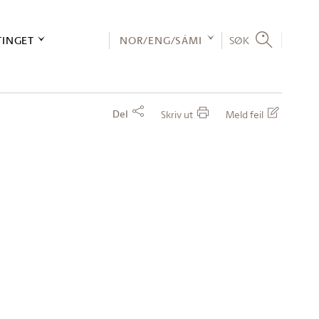
TINGET
NOR/ENG/SÁMI
SØK
Del
Skriv ut
Meld feil