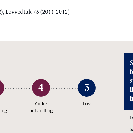
2), Lovvedtak 73 (2011-2012)
S
f
4
5
i
e
Andre
Lov
ing
behandling
L
S