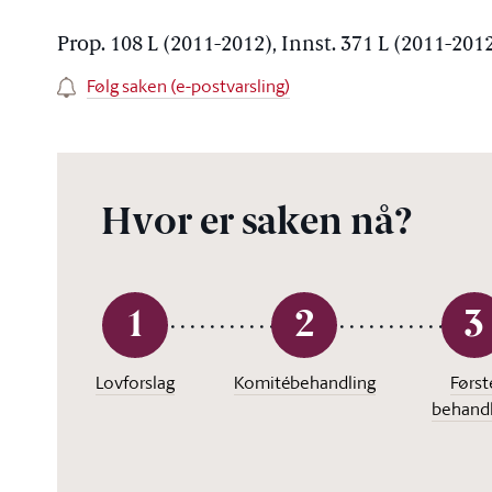
Prop. 108 L (2011-2012), Innst. 371 L (2011-201
Følg saken (e-postvarsling)
Hvor er saken nå?
1
2
3
Lovforslag
Komitébehandling
Først
behandl